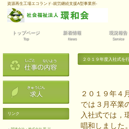
資源再生工場エコランド-就労継続支援A型事業所-
トップページ
新着情報
現況報告
Top
News
Service
２０１９年度入社式を
２０１９年４
では３月卒業
入社式では，
リンク
唱和しました