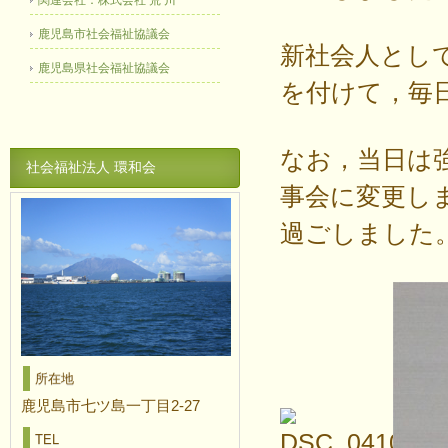
関連会社：株式会社 荒 川
鹿児島市社会福祉協議会
新社会人とし
鹿児島県社会福祉協議会
を付けて，毎
なお，当日は
社会福祉法人 環和会
事会に変更し
過ごしました
所在地
鹿児島市七ツ島一丁目2-27
TEL