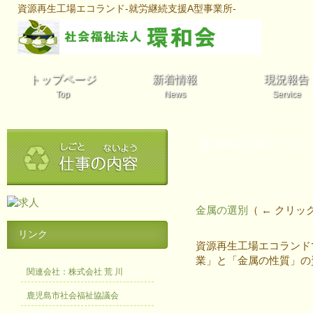
資源再生工場エコランド-就労継続支援A型事業所-
トップページ
新着情報
現況報告
Top
News
Service
資源再生工場エコラン
金属の選別
（ ← クリ
リンク
資源再生工場エコランド
業」と「金属の性質」の
関連会社：株式会社 荒 川
鹿児島市社会福祉協議会